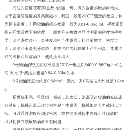
石油的密度随着其组成中的碳、氧、硫的含量的增加而增大。
由于密度随温度的升高而减小，我国一般用20℃下测定的密度，称
为标准密度，车用柴油的标准密度一般为0.81-0.86g/ml。视密度是
指在环境温度下的密度，一般客户在接收油品时测量的密度为视密
度。柴油密度过小，会使发动机产生爆震，耗油量增大；密度过
大，则柴油不能充分燃烧，并在汽缸内和喷嘴上产生积炭，造成汽
缸的磨损和堵塞油路，使耗油量增大。
0号柴油的密度在标准温度20°C一般是0.8400-0.8600g/cm³之
间.因此1升柴油只相当0.84-0.86kg的水。
0号柴油密度大约是0.84t/m³。因此一升0号柴油大约就是0.84k
g。
易燃烧不完、冒黑烟、积碳；若太低，则说明该柴油的低碳成
分过多，机械正常工作过程容易产生爆震、机械加速无力或闪点过
低。可以通过密度检测仪检测，或在使用过程中发现上述现象时，
可以初步判别该柴油质量有问题。
密度检测仪测试柴油有两种方法，一是用简单的玻璃浮计式的